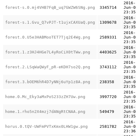
2016-
forest-s.0.mj4VHB7FqB_uq7GWZW6SNg.png
3345714
Jun-0
23:35
2016-
forest-s.1.Gvu_Q7vPJT-t1ujxCAXUaQ.png
1309678
Jun-0
23:35
2016-
forest.0.U5e3HABMooTET7Tjq2E4Wg.png
2589331
Jun-0
23:35
2016-
forest.1.z3HJ4HGe7L4yRoCiX0tTWw.png
4403625
Jun-0
23:35
2016-
forest.2.LSqWaQWyF_pR-eKDH7so2Q.png
3743112
Jun-0
23:35
2016-
forest.3.bOEM6hR4D7yNNj6uYp1z8A.png
238358
Jun-0
23:35
2016-
home.0.Mc_Eky3aMxPoS233zZH7Uw.png
3997720
Jun-0
23:35
2016-
home.1.rho5n2X4mzj7dANgRtCNAA.png
549479
Jun-0
23:35
2016-
horus.0.tQV-UWFmPVTxKmx0LHW1gw.png
2581782
Jun-0
23:36