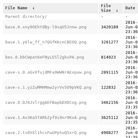
File
File Name
↓
Date
Size
↓
Parent directory/
-
-
2016-
base.0.xny9OEhYdBy-l9sqU5Jnnw.png
3420189
Jun-0
23:36
2016-
base.1.y6lw_ff_n7QGfKKcnCBEOQ.png
3201277
Jun-0
23:36
2016-
bes.0.bbCWpat6eFNyLESl2gkvPA.png
814023
Jun-0
23:36
2016-
cave-s.0.oGvXfujdMFa9WWNrAExpuw.png
2891115
Jun-0
23:36
2016-
cave-s.1.yzZuMMHMmw2yrVv5O9pVKQ.png
122832
Jun-0
23:36
2016-
cave.0.DJ4JvlrggAEFBapbDXDCog.png
3462156
Jun-0
23:35
2016-
cave.1.Av3Ka5TARkZyf9i9nr9KxA.png
3625112
Jun-0
23:35
2016-
cave.2.ts0VXl1hcsFwUPp5uQ5xrQ.png
4908277
Jun-0
23:35