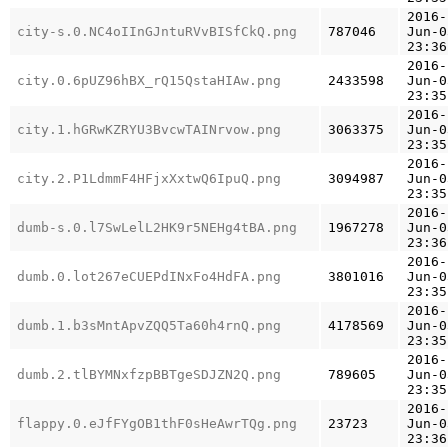
2016-
city-s.0.NC4oIInGJntuRVvBISfCkQ.png
787046
Jun-0
23:36
2016-
city.0.6pUZ96hBX_rQ15QstaHIAw.png
2433598
Jun-0
23:35
2016-
city.1.hGRwKZRYU3BvcwTAINrvow.png
3063375
Jun-0
23:35
2016-
city.2.P1LdmmF4HFjxXxtwQ6IpuQ.png
3094987
Jun-0
23:35
2016-
dumb-s.0.l7SwLelL2HK9r5NEHg4tBA.png
1967278
Jun-0
23:36
2016-
dumb.0.lot267eCUEPdINxFo4HdFA.png
3801016
Jun-0
23:35
2016-
dumb.1.b3sMntApvZQQ5Ta60h4rnQ.png
4178569
Jun-0
23:35
2016-
dumb.2.tlBYMNxfzpBBTgeSDJZN2Q.png
789605
Jun-0
23:35
2016-
flappy.0.eJfFYgOB1thF0sHeAwrTQg.png
23723
Jun-0
23:36