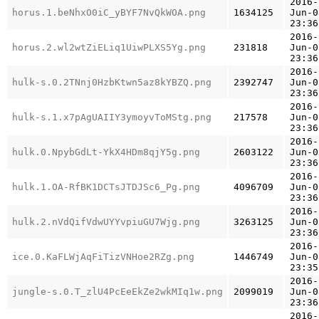
2016-
horus.1.beNhxO0iC_yBYF7NvQkWOA.png
1634125
Jun-0
23:36
2016-
horus.2.wl2wtZiELiq1UiwPLXS5Yg.png
231818
Jun-0
23:36
2016-
hulk-s.0.2TNnj0HzbKtwn5az8kYBZQ.png
2392747
Jun-0
23:36
2016-
hulk-s.1.x7pAgUAIIY3ymoyvToMStg.png
217578
Jun-0
23:36
2016-
hulk.0.NpybGdLt-YkX4HDm8qjY5g.png
2603122
Jun-0
23:36
2016-
hulk.1.OA-RfBK1DCTsJTDJSc6_Pg.png
4096709
Jun-0
23:36
2016-
hulk.2.nVdQifVdwUYYvpiuGU7Wjg.png
3263125
Jun-0
23:36
2016-
ice.0.KaFLWjAqFiTizVNHoe2RZg.png
1446749
Jun-0
23:35
2016-
jungle-s.0.T_zlU4PcEeEkZe2wkMIq1w.png
2099019
Jun-0
23:36
2016-