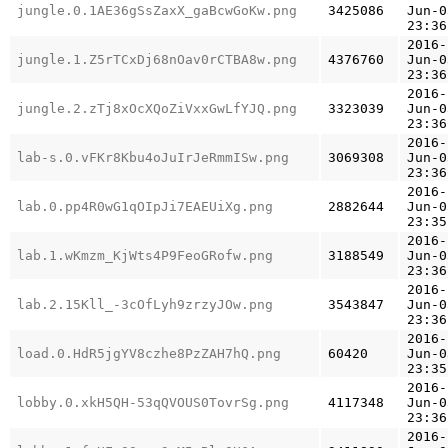
jungle.0.1AE36gSsZaxX_gaBcwGoKw.png
3425086
Jun-0
23:36
2016-
jungle.1.Z5rTCxDj68nOav0rCTBA8w.png
4376760
Jun-0
23:36
2016-
jungle.2.zTj8xOcXQoZiVxxGwLfYJQ.png
3323039
Jun-0
23:36
2016-
lab-s.0.vFKr8Kbu4oJuIrJeRmmISw.png
3069308
Jun-0
23:36
2016-
lab.0.pp4R0wG1qOIpJi7EAEUiXg.png
2882644
Jun-0
23:35
2016-
lab.1.wKmzm_KjWts4P9FeoGRofw.png
3188549
Jun-0
23:36
2016-
lab.2.15Kll_-3cOfLyh9zrzyJOw.png
3543847
Jun-0
23:36
2016-
load.0.HdR5jgYV8czhe8PzZAH7hQ.png
60420
Jun-0
23:35
2016-
lobby.0.xkH5QH-53qQVOUS0TovrSg.png
4117348
Jun-0
23:36
2016-