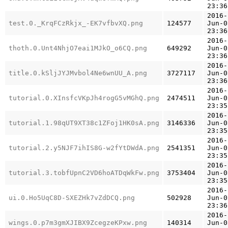
23:36
2016-
test.0._KrqFCzRkjx_-EK7vfbvXQ.png
124577
Jun-0
23:36
2016-
thoth.0.Unt4NhjO7eai1MJkO_o6CQ.png
649292
Jun-0
23:36
2016-
title.0.kSljJYJMvbol4Ne6wnUU_A.png
3727117
Jun-0
23:36
2016-
tutorial.0.XInsfcVKpJh4rogG5vMGhQ.png
2474511
Jun-0
23:35
2016-
tutorial.1.98qUT9XT38c1ZFoj1HK0sA.png
3146336
Jun-0
23:35
2016-
tutorial.2.y5NJF7ihIS8G-w2fYtDWdA.png
2541351
Jun-0
23:35
2016-
tutorial.3.tobfUpnC2VD6hoATDqWkFw.png
3753404
Jun-0
23:35
2016-
ui.0.Ho5UqC8D-SXEZHk7vZdDCQ.png
502928
Jun-0
23:36
2016-
wings.0.p7m3gmXJIBX9ZcegzeKPxw.png
140314
Jun-0