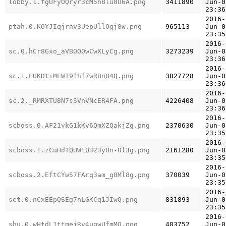
lobby.1.fgUFyOQryr3cM5nBlu0U6A.png
3411890
Jun-0
23:36
2016-
ptah.0.KOYJIqjrnv3UepUllOgj8w.png
965113
Jun-0
23:35
2016-
sc.0.hCr8Gxo_aVB0O0wCwXLyCg.png
3273239
Jun-0
23:36
2016-
sc.1.EUKDtiMEWT9fhf7wRBn84Q.png
3827728
Jun-0
23:36
2016-
sc.2._RMRXTU8N7sSVnVNcER4FA.png
4226408
Jun-0
23:36
2016-
scboss.0.AF21vkG1kKv6QmXZQakjZg.png
2370630
Jun-0
23:35
2016-
scboss.1.zCuHdTQUWtQ323y0n-0l3g.png
2161280
Jun-0
23:35
2016-
scboss.2.EftCYw57FArq3am_g0Ml8g.png
370039
Jun-0
23:35
2016-
set.0.nCxEEpQSEg7nLGKCq1JIwQ.png
831893
Jun-0
23:35
2016-
shu.0.wHtdL1ttmejRv4uqwUfmMQ.png
403752
Jun-0